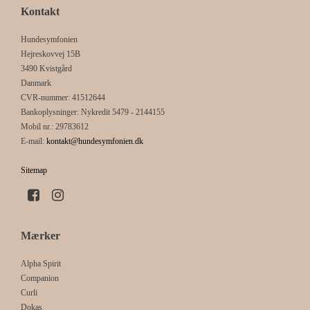
Kontakt
Hundesymfonien
Hejreskovvej 15B
3490 Kvistgård
Danmark
CVR-nummer
:
41512644
Bankoplysninger
:
Nykredit 5479 - 2144155
Mobil nr.
:
29783612
E-mail
:
kontakt@hundesymfonien.dk
Sitemap
Mærker
Alpha Spirit
Companion
Curli
Dokas