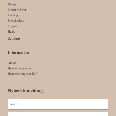
Dolina
Feed'it & Treat
Flamingo
Fleischeslust
Frigera
Hapki
Se mere
Information
Om os
Handelsbetingelser
Handelsbetingelser B2B
Nyhedstilmelding