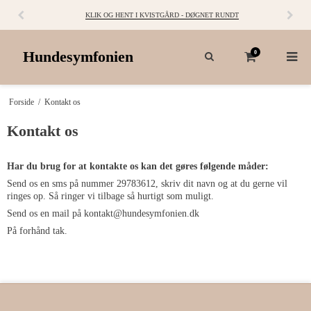
KLIK OG HENT I KVISTGÅRD - DØGNET RUNDT
Hundesymfonien
0
Forside
/
Kontakt os
Kontakt os
Har du brug for at kontakte os kan det gøres følgende måder:
Send os en sms på nummer 29783612, skriv dit navn og at du gerne vil
ringes op. Så ringer vi tilbage så hurtigt som muligt.
Send os en mail på kontakt@hundesymfonien.dk
På forhånd tak.