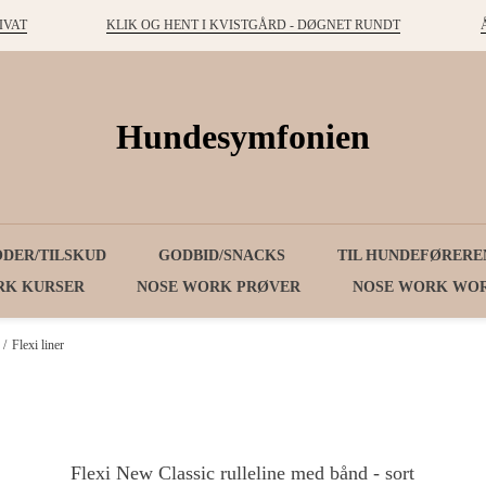
IVAT
KLIK OG HENT I KVISTGÅRD - DØGNET RUNDT
Hundesymfonien
ODER/TILSKUD
GODBID/SNACKS
TIL HUNDEFØRERE
RK KURSER
NOSE WORK PRØVER
NOSE WORK WO
/
Flexi liner
Flexi New Classic rulleline med bånd - sort