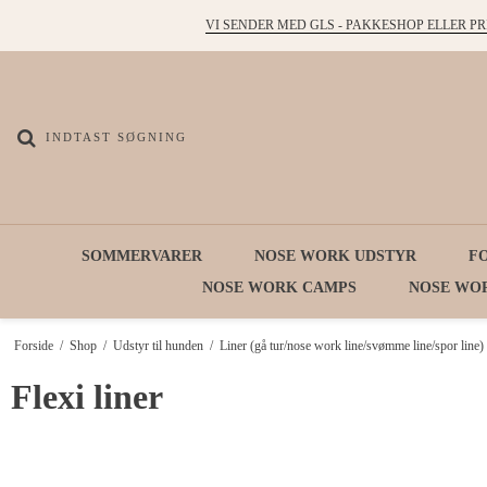
VI SENDER MED GLS - PAKKESHOP ELLER PR
SOMMERVARER
NOSE WORK UDSTYR
F
NOSE WORK CAMPS
NOSE WO
Forside
/
Shop
/
Udstyr til hunden
/
Liner (gå tur/nose work line/svømme line/spor line)
Flexi liner