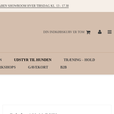
ÅBEN SHOWROOM HVER TIRSDAG KL. 13 - 17.30
DIN INDKØBSKURV ER TOM
N
UDSTYR TIL HUNDEN
TRÆNING - HOLD
RKSHOPS
GAVEKORT
B2B