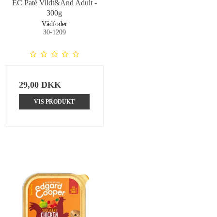
EC Paté Vildt&And Adult -
300g
Vådfoder
30-1209
29,00 DKK
VIS PRODUKT