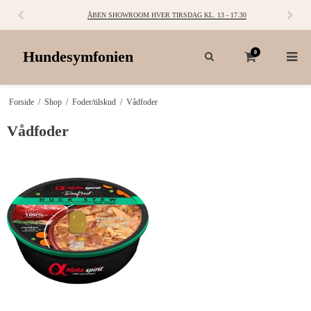
ÅBEN SHOWROOM HVER TIRSDAG KL. 13 - 17.30
Hundesymfonien
0
Forside
/
Shop
/
Foder/tilskud
/
Vådfoder
Vådfoder