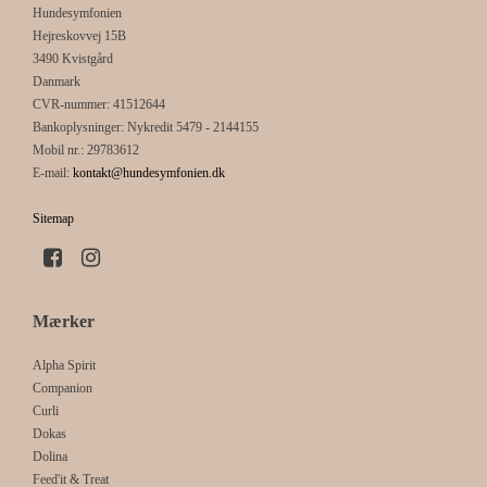
Hundesymfonien
Hejreskovvej 15B
3490 Kvistgård
Danmark
CVR-nummer
:
41512644
Bankoplysninger
:
Nykredit 5479 - 2144155
Mobil nr.
:
29783612
E-mail
:
kontakt@hundesymfonien.dk
Sitemap
Mærker
Alpha Spirit
Companion
Curli
Dokas
Dolina
Feed'it & Treat