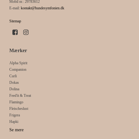
Mobil nr.
:
29783612
E-mail
:
kontakt@hundesymfonien.dk
Sitemap
Mærker
Alpha Spirit
Companion
Curli
Dokas
Dolina
Feed'it & Treat
Flamingo
Fleischeslust
Frigera
Hapki
Se mere