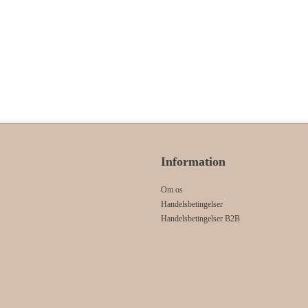
Information
Om os
Handelsbetingelser
Handelsbetingelser B2B