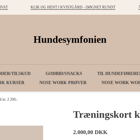
IVAT
KLIK OG HENT I KVISTGÅRD - DØGNET RUNDT
Hundesymfonien
ODER/TILSKUD
GODBID/SNACKS
TIL HUNDEFØRERE
RK KURSER
NOSE WORK PRØVER
NOSE WORK WO
i kr. 2.200,-
Træningskort kr.
2.000,00 DKK