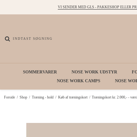
VI SENDER MED GLS - PAKKESHOP ELLER PR
SOMMERVARER
NOSE WORK UDSTYR
F
NOSE WORK CAMPS
NOSE WO
Forside
/
Shop
/
Træning - hold
/
Køb af træningskort
/
Træningskort kr. 2.000,- - værd