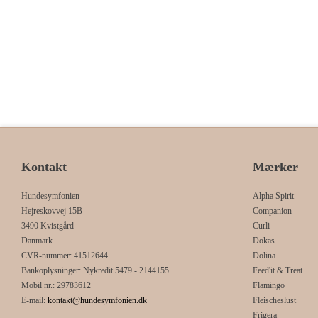
Kontakt
Mærker
Hundesymfonien
Alpha Spirit
Hejreskovvej 15B
Companion
3490 Kvistgård
Curli
Danmark
Dokas
CVR-nummer
:
41512644
Dolina
Bankoplysninger
:
Nykredit 5479 - 2144155
Feed'it & Treat
Mobil nr.
:
29783612
Flamingo
E-mail
:
kontakt@hundesymfonien.dk
Fleischeslust
Frigera