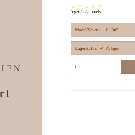
Ingen bedømmelse
Model/Varenr.:
10-1002
Lagerstatus:
På lager