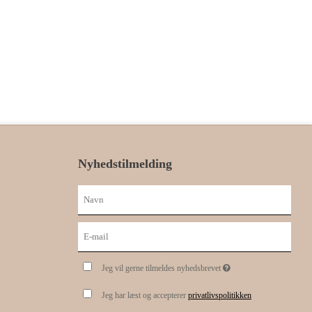
Nyhedstilmelding
Jeg vil gerne tilmeldes nyhedsbrevet
Jeg har læst og accepterer
privatlivspolitikken